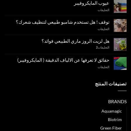
عيوب المايكروفيبر
على
التعليقات
عيوب
المايكروفيبر
توقف ! هل تستخدم شامبو طبيعي لتنظيف شعرك؟
مغلقة
على
التعليقات
توقف
!
هل لزيت الروز ماري الطبيعي فوائد؟
هل
التعليقات
2
تستخدم
شامبو
طبيعي
حقائق لا تعرفها عن الالياف الدقيقة ( المايكروفيبر)
لتنظيف
على
التعليقات
شعرك؟
حقائق
مغلقة
لا
تعرفها
تصنيفات المنتج
عن
الالياف
الدقيقة
BRANDS
(
المايكروفيبر)
Aquamagic
مغلقة
Biotrim
Green Fiber