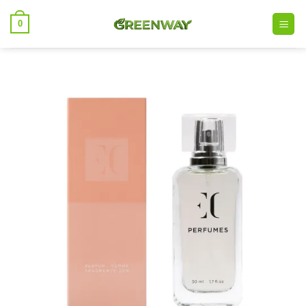
خطي
0
لمحتوى