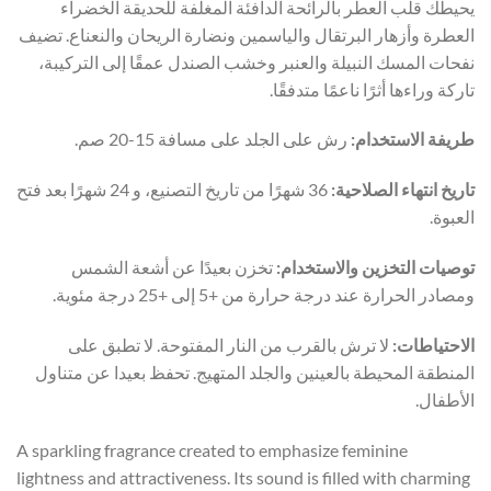
يحيطك قلب العطر بالرائحة الدافئة المغلفة للحديقة الخضراء
العطرة وأزهار البرتقال والياسمين ونضارة الريحان والنعناع. تضيف
نفحات المسك النبيلة والعنبر وخشب الصندل عمقًا إلى التركيبة،
تاركة وراءها أثرًا ناعمًا متدفقًا.
طريفة الاستخدام:
رش على الجلد على مسافة 15-20 صم.
تاريخ انتهاء الصلاحية:
36 شهرًا من تاريخ التصنيع، و 24 شهرًا بعد فتح
العبوة.
توصيات التخزين والاستخدام:
تخزن بعيدًا عن أشعة الشمس
ومصادر الحرارة عند درجة حرارة من +5 إلى +25 درجة مئوية.
الاحتياطات:
لا ترش بالقرب من النار المفتوحة. لا تطبق على
المنطقة المحيطة بالعينين والجلد المتهيج. تحفظ بعيدا عن متناول
الأطفال.
A sparkling fragrance created to emphasize feminine
lightness and attractiveness. Its sound is filled with charming