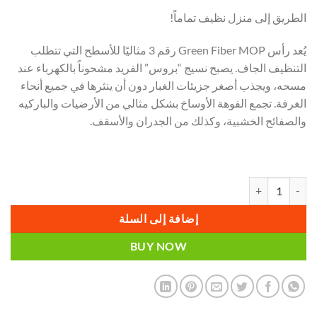
الطريق إلى منزل نظيف تماماً!
يُعد رأس Green Fiber MOP رقم 3 مثاليًا للأسطح التي تتطلب
التنظيف الجاف. يصبح نسيج “بروس” الفريد مشحوناً بالكهرباء عند
مسحه، ويجذب أصغر جزيئات الغبار دون أن ينثرها في جميع أنحاء
الغرفة. تجمع الفوهة الأوساخ بشكل مثالي من الأرضيات والباركيه
والصفائح الخشبية، وكذلك من الجدران والأسقف.
كمية Nozzle No. 3 for the Green Fiber MOP, for dry cleaning غيار اكواماتيك 3
إضافة إلى السلة
BUY NOW