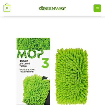
خطي
0
لمحتوى