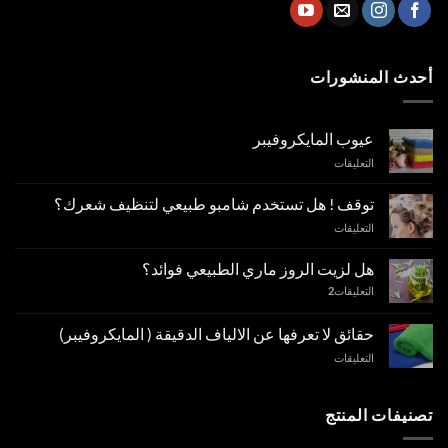
أحدث المنشورات
عيوب المايكروفيبر
على
التعليقات
عيوب
المايكروفيبر
توقف ! هل تستخدم شامبو طبيعي لتنظيف شعرك؟
مغلقة
على
التعليقات
توقف
!
هل لزيت الروز ماري الطبيعي فوائد؟
هل
التعليقات
2
تستخدم
شامبو
طبيعي
حقائق لا تعرفها عن الالياف الدقيقة ( المايكروفيبر)
لتنظيف
على
التعليقات
شعرك؟
حقائق
مغلقة
لا
تعرفها
تصنيفات المنتج
عن
الالياف