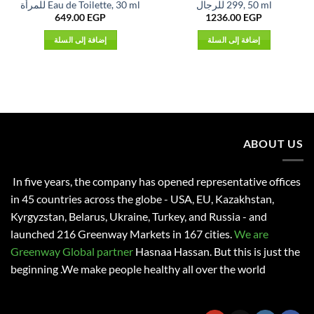
299, 50 ml للرجال
Eau de Toilette, 30 ml للمرأة
649.00
EGP
1236.00
EGP
إضافة إلى السلة
إضافة إلى السلة
ABOUT US
In five years, the company has opened representative offices
in 45 countries across the globe - USA, EU, Kazakhstan,
Kyrgyzstan, Belarus, Ukraine, Turkey, and Russia - and
launched 216 Greenway Markets in 167 cities.
We are
Greenway Global partner
Hasnaa Hassan
. But this is just the
beginning .We make people healthy all over the world