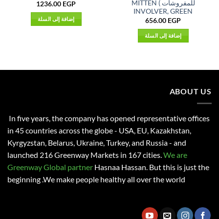
للمفروشات ) MITTEN
1236.00
EGP
INVOLVER, GREEN
إضافة إلى السلة
656.00
EGP
إضافة إلى السلة
ABOUT US
In five years, the company has opened representative offices
in 45 countries across the globe - USA, EU, Kazakhstan,
Kyrgyzstan, Belarus, Ukraine, Turkey, and Russia - and
launched 216 Greenway Markets in 167 cities.
We are
Greenway Global partner
Hasnaa Hassan
. But this is just the
beginning .We make people healthy all over the world