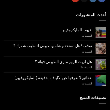
أحدث المنشورات
عيوب المايكروفيبر
على
التعليقات
عيوب
المايكروفيبر
توقف ! هل تستخدم شامبو طبيعي لتنظيف شعرك؟
مغلقة
على
التعليقات
توقف
!
هل لزيت الروز ماري الطبيعي فوائد؟
هل
التعليقات
2
تستخدم
شامبو
طبيعي
حقائق لا تعرفها عن الالياف الدقيقة ( المايكروفيبر)
لتنظيف
على
التعليقات
شعرك؟
حقائق
مغلقة
لا
تعرفها
تصنيفات المنتج
عن
الالياف
الدقيقة