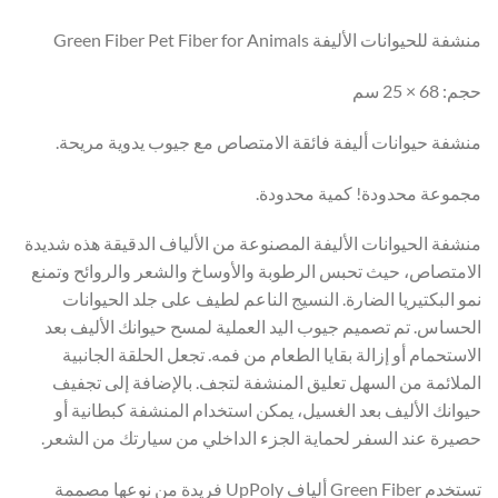
منشفة للحيوانات الأليفة Green Fiber Pet Fiber for Animals
حجم: 68 × 25 سم
منشفة حيوانات أليفة فائقة الامتصاص مع جيوب يدوية مريحة.
مجموعة محدودة! كمية محدودة.
منشفة الحيوانات الأليفة المصنوعة من الألياف الدقيقة هذه شديدة
الامتصاص، حيث تحبس الرطوبة والأوساخ والشعر والروائح وتمنع
نمو البكتيريا الضارة. النسيج الناعم لطيف على جلد الحيوانات
الحساس. تم تصميم جيوب اليد العملية لمسح حيوانك الأليف بعد
الاستحمام أو إزالة بقايا الطعام من فمه. تجعل الحلقة الجانبية
الملائمة من السهل تعليق المنشفة لتجف. بالإضافة إلى تجفيف
حيوانك الأليف بعد الغسيل، يمكن استخدام المنشفة كبطانية أو
حصيرة عند السفر لحماية الجزء الداخلي من سيارتك من الشعر.
تستخدم Green Fiber ألياف UpPoly فريدة من نوعها مصممة