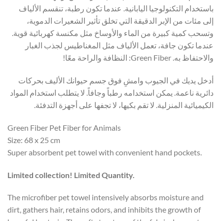
باستخدام التكنولوجيا اليابانية. عندما تكون رطبة، تنقسم الألياف
إلى مئات من الإبر الدقيقة التي تخلق تأثير الشعيرات الدموية،
وتسحب كمية كبيرة من الماء والأوساخ مثل مكنسة كهربائية قوية.
عندما تكون جافة، تعمل الألياف مثل المغناطيس لجذب الغبار
والاحتفاظ به. Green Fiber: النظافة والراحة معًا!
أدخل يديك في الجيوب وامشِ فوق جسم حيوانك الأليف بحركات
دائرية ناعمة.
يمكن استخدامه رطباً وجافاً.
لا يتطلب استخدام المواد
الكيميائية المنزلية.
لا تقم بكيها، لا تجفها على أجهزة التدفئة.
Green Fiber Pet Fiber for Animals
Size: 68 x 25 cm
Super absorbent pet towel with convenient hand pockets.
Limited collection! Limited Quantity.
The microfiber pet towel intensively absorbs moisture and
dirt, gathers hair, retains odors, and inhibits the growth of