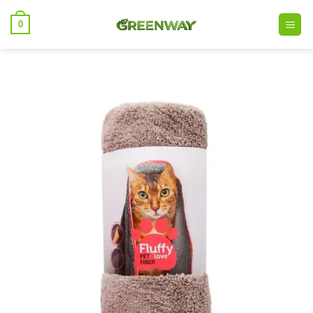
خطي
0
لمحتوى