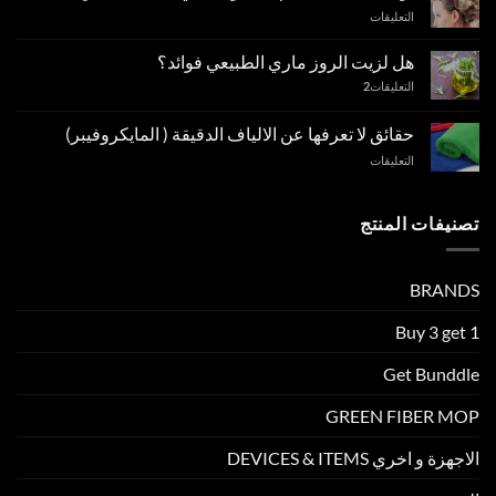
على
التعليقات
توقف
!
هل لزيت الروز ماري الطبيعي فوائد؟
هل
التعليقات
2
تستخدم
شامبو
طبيعي
حقائق لا تعرفها عن الالياف الدقيقة ( المايكروفيبر)
لتنظيف
على
التعليقات
شعرك؟
حقائق
مغلقة
لا
تعرفها
تصنيفات المنتج
عن
الالياف
الدقيقة
BRANDS
(
المايكروفيبر)
مغلقة
Buy 3 get 1
Get Bunddle
GREEN FIBER MOP
الاجهزة و اخري DEVICES & ITEMS