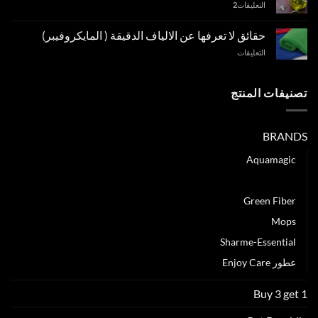
التعليقات
2
تستخدم
شامبو
طبيعي
حقائق لا تعرفها عن الالياف الدقيقة ( المايكروفيبر)
لتنظيف
على
التعليقات
شعرك؟
حقائق
مغلقة
لا
تعرفها
تصنيفات المنتج
عن
الالياف
الدقيقة
BRANDS
(
المايكروفيبر)
Aquamagic
مغلقة
Biotrim
Green Fiber
Mops
Sharme-Essential
عطور Enjoy Care
Buy 3 get 1