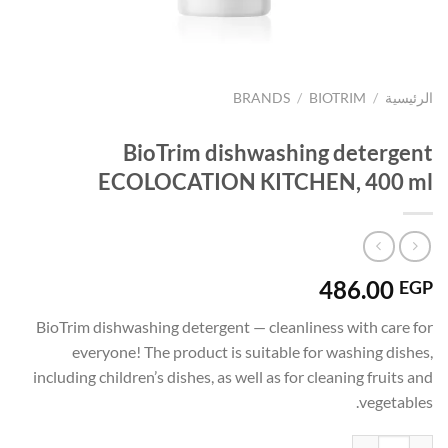
الرئيسية
/
BIOTRIM
/
BRANDS
BioTrim dishwashing detergent
ECOLOCATION KITCHEN, 400 ml
486.00
EGP
BioTrim dishwashing detergent — cleanliness with care for
everyone! The product is suitable for washing dishes,
including children’s dishes, as well as for cleaning fruits and
vegetables.
كمية BioTrim dishwashing detergent ECOLOCATION KITCHEN, 400 ml