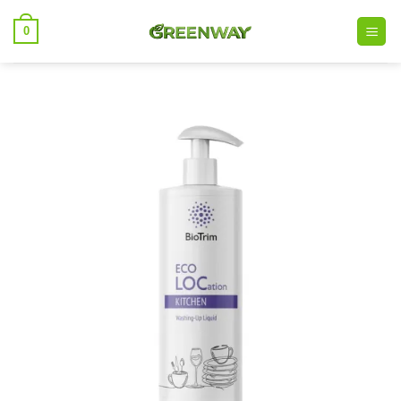
خطي
0
لمحتوى