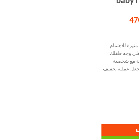
السعر
47
الحالي
هو:
470.00 EGP.
مثيرة للاهتمام
على وجه طفلك
فة مع شخصية
يجعل عملية تجفيف
ة