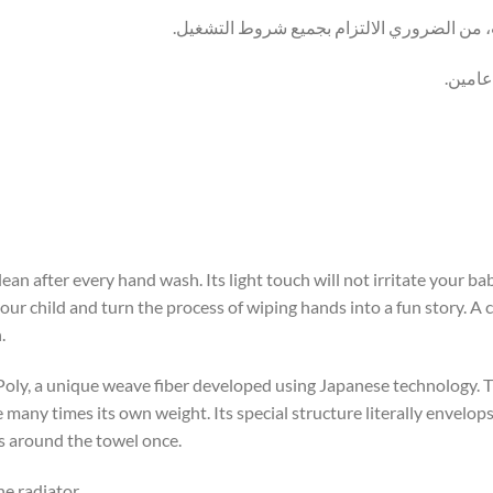
 من الضروري الالتزام بجميع شروط التشغيل.
عامين.
an after every hand wash. Its light touch will not irritate your bab
 your child and turn the process of wiping hands into a fun story. 
.
ly, a unique weave fiber developed using Japanese technology. The
re many times its own weight. Its special structure literally envel
ms around the towel once.
he radiator.