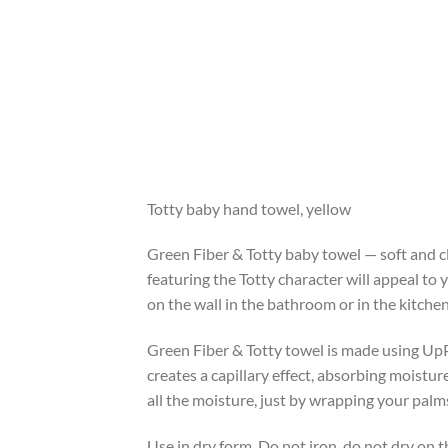
Totty baby hand towel, yellow
Green Fiber & Totty baby towel — soft and cle
featuring the Totty character will appeal to
on the wall in the bathroom or in the kitchen
Green Fiber & Totty towel is made using UpPo
creates a capillary effect, absorbing moistu
all the moisture, just by wrapping your pal
Use in dry form. Do not iron, do not dry on t