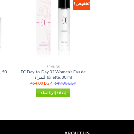
تخفيض!
BRANDS
, 50
EC Day-to-Day 02 Women’s Eau de
Toilette, 30 ml للمرأة
السعر
السعر
454.00
EGP
649.00
EGP
الأصلي
الحالي
هو:
هو:
إضافة إلى السلة
454.00 EGP.
649.00 EGP.
ABOUT US