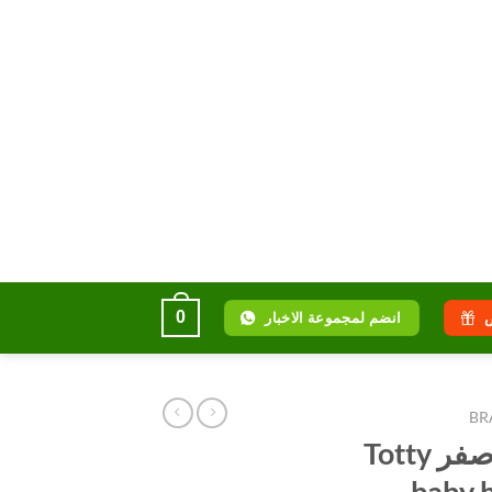
0
انضم لمجموعة الاخبار
BR
منشفة يد للأطفال اصفر Totty
baby h