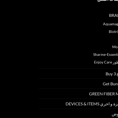
BRA
Aquamag
Biotr
Green Fib
Mo
Sharme-Essenti
Enjoy Car
Buy 3 
Get Bun
GREEN FIBER
 اخري DEVICES & ITEMS
وض