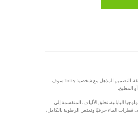
& Totty — نعومة ونظافة بعد كل غسل لليدين. لمساتها الخفيفة لا تهيج بشرة الطفل الرقيقة. التصميم المذهل مع شخصية Totty سوف
و المطبخ.
ريدة من نوعها من UpPoly، تم تطويرها باستخدام التكنولوجيا اليابانية. تخلق الألياف، المنقسمة إلى
يف قطرات الماء حرفيًا وتمتص الرطوبة بالكامل،