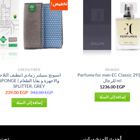
تخفيض!
GREEN FIBER
BRANDS
Perfume for men EC Classic 291
اسبونج سبيلتر رمادي (تنظيف الثلاج
ml للرجال
والاجهزة و بقايا الطعام ) PONGE
SPLITTER, GREY
1236.00
EGP
السعر
الس
239.00
EGP
342.00
EGP
الأصلي
الح
إضافة إلى السلة
هو:
هو:
إضافة إلى السلة
 EGP.
342.00 EGP.
أحدث المنشورات
تصني