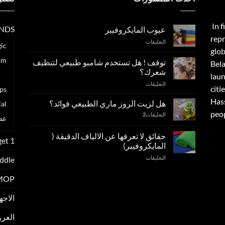
In f
NDS
عيوب المايكروفيبر
repr
على
التعليقات
ic
glob
عيوب
المايكروفيبر
im
توقف ! هل تستخدم شامبو طبيعي لتنظيف
Bela
مغلقة
شعرك؟
er
lau
على
التعليقات
citie
ps
توقف
Has
!
هل لزيت الروز ماري الطبيعي فوائد؟
al
هل
peop
التعليقات
2
تستخدم
عطور e
شامبو
طبيعي
حقائق لا تعرفها عن الالياف الدقيقة (
get 1
لتنظيف
المايكروفيبر)
شعرك؟
على
التعليقات
ddle
مغلقة
حقائق
لا
 MOP
تعرفها
عن
الاجهزة و
الالياف
الدقيقة
العر
(