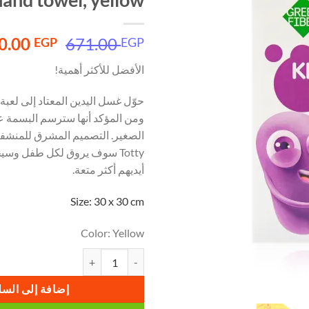
السعر
0.00
671.00
EGP
EGP
الأصلي
الأفضل للأكثر أهمية!
هو:
671.00 EGP.
حوّل غسل اليدين المعتاد إلى لعبة 
ومن المؤكد أنها سترسم البسمة 
الصغير. التصميم المشرق للمنش
Totty سوف يروق لكل طفل وس
أيديهم أكثر متعة.
Size: 30 x 30 cm
Color:
Yellow
كمية منشفة يد للأطفال اصفر Totty baby hand towel, yellow
إضافة إلى السل