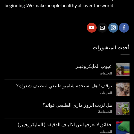
beginning .We make people healthy all over the world
أحدث المنشورات
عيوب المايكروفيبر
على
التعليقات
عيوب
المايكروفيبر
توقف ! هل تستخدم شامبو طبيعي لتنظيف شعرك؟
مغلقة
على
التعليقات
توقف
!
هل لزيت الروز ماري الطبيعي فوائد؟
هل
التعليقات
2
تستخدم
شامبو
طبيعي
حقائق لا تعرفها عن الالياف الدقيقة ( المايكروفيبر)
لتنظيف
على
التعليقات
شعرك؟