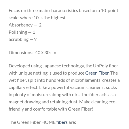
Focus on three main characteristics based on a 10-point
scale, where 10 is the highest.
Аbsorbency — 2
Polishing — 1
Scrubbing — 9
Dimensions: 40 х 30 cm
Developed using Japanese technology, the UpPoly fiber
with unique netting is used to produce
Green Fiber
. The
wet fiber, split into hundreds of microfilaments, creates a
capillary effect. Like a powerful vacuum cleaner, it sucks
in plenty of moisture along with dirt. The fiber acts as a
magnet drawing and retaining dust. Make cleaning eco-
friendly and comfortable with Green Fiber!
The Green Fiber HOME
fibers
are: