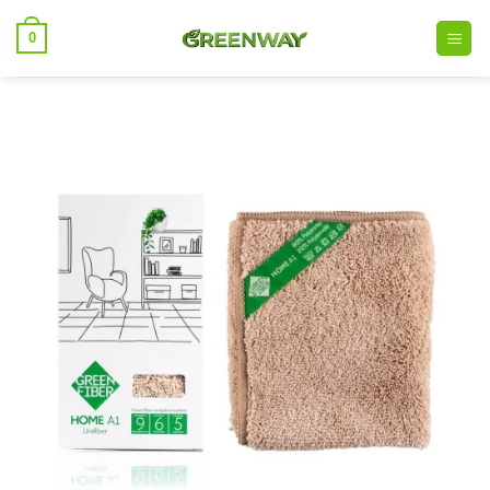
خطي
0
لمحتوى