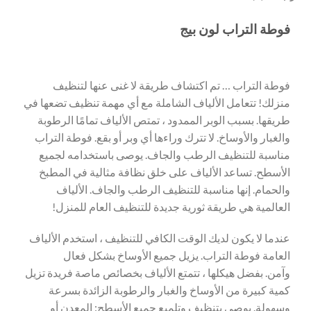
فوطة التراب لون بيج
فوطة التراب … تم اكتشاف طريقة لا غنى عنها لتنظيف
منزلك! تتعامل الألياف الشاملة مع أي مهمة تنظيف تضعها في
طريقها. بسبب الوبر الممدود ، تمتص الألياف تمامًا الرطوبة
والغبار والأوساخ. لا تترك وراءها أي وبر أو بقع. فوطة التراب
مناسبة للتنظيف الرطب والجاف. يوصى باستخدامه لجميع
الأسطح. تساعد الألياف على خلق نظافة مثالية في المطبخ
والحمام. إنها مناسبة للتنظيف الرطب والجاف. الألياف
العالمية هي طريقة ثورية جديدة للتنظيف العام للمنزل!
عندما لا يكون لديك الوقت الكافي للتنظيف ، استخدم الألياف
العامة فوطة التراب. يزيل جميع الأوساخ بشكل فعال
وآمن. بفضل هيكلها ، تتمتع الألياف بخصائص ماصة فريدة تزيل
كمية كبيرة من الأوساخ والغبار والرطوبة الزائدة بسرعة
وسهولة. يوصى بتنظيف وتلميع جميع الأسطح: المعدن أو