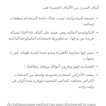
ألياف المنزل من الألياف الخضراء هي:
صديقة للبيئة وآمنة. ليست هناك حاجة لاستخدام منظفات
إضافية ؛
التكنولوجيا العالية. وهي تعتمد على ألياف UpPoly بشبكة
فريدة من نوعها ، تم تطويرها باستخدام التكنولوجيا اليابانية
؛
متين. إنها مقاومة للاهتراء وتبدو جيدة لفترة طويلة. عمر 2
سنوات.
اقتصادية. إنهم يوفرون أموالك ووقتك وطاقتك ؛
متعدد الأغراض. استخدم مجموعة واسعة من المنتجات
لأغراض مختلفة. العناصر الشعبية متوفرة بعدة ألوان في
وقت واحد.
An indispensable method has been discovered to make