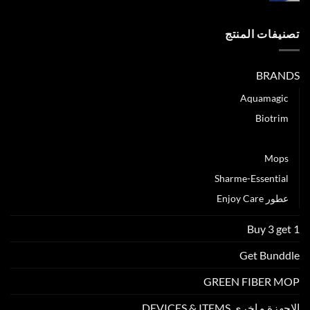
حقائق
مغلقة
لا
تعرفها
تصنيفات المنتج
عن
الالياف
الدقيقة
BRANDS
(
المايكروفيبر)
Aquamagic
مغلقة
Biotrim
Green Fiber
Mops
Sharme-Essential
عطور Enjoy Care
Buy 3 get 1
Get Bunddle
GREEN FIBER MOP
الاجهزة و اخري DEVICES & ITEMS