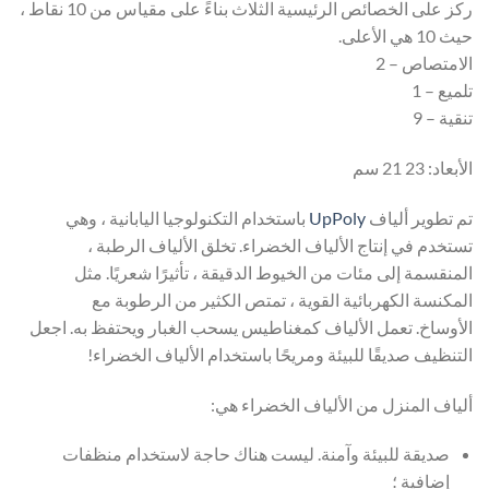
ركز على الخصائص الرئيسية الثلاث بناءً على مقياس من 10 نقاط ،
حيث 10 هي الأعلى.
الامتصاص – 2
تلميع – 1
تنقية – 9
الأبعاد: 23 21 سم
تم تطوير ألياف
UpPoly
باستخدام التكنولوجيا اليابانية ، وهي
تستخدم في إنتاج الألياف الخضراء. تخلق الألياف الرطبة ،
المنقسمة إلى مئات من الخيوط الدقيقة ، تأثيرًا شعريًا. مثل
المكنسة الكهربائية القوية ، تمتص الكثير من الرطوبة مع
الأوساخ. تعمل الألياف كمغناطيس يسحب الغبار ويحتفظ به. اجعل
التنظيف صديقًا للبيئة ومريحًا باستخدام الألياف الخضراء!
ألياف المنزل من الألياف الخضراء هي:
صديقة للبيئة وآمنة. ليست هناك حاجة لاستخدام منظفات
إضافية ؛