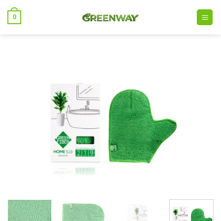
خطي
0
لمحتوى