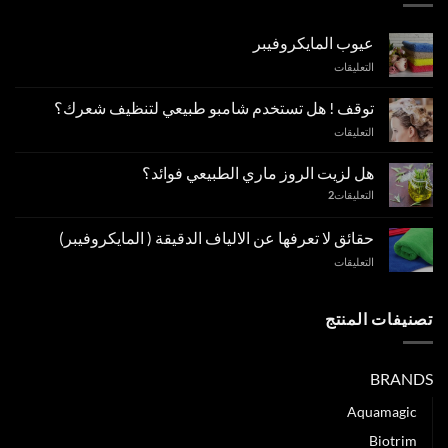
عيوب المايكروفيبر
على
التعليقات
عيوب
المايكروفيبر
توقف ! هل تستخدم شامبو طبيعي لتنظيف شعرك؟
مغلقة
على
التعليقات
توقف
!
هل لزيت الروز ماري الطبيعي فوائد؟
هل
التعليقات
2
تستخدم
شامبو
طبيعي
حقائق لا تعرفها عن الالياف الدقيقة ( المايكروفيبر)
لتنظيف
على
التعليقات
شعرك؟
حقائق
مغلقة
لا
تعرفها
تصنيفات المنتج
عن
الالياف
الدقيقة
BRANDS
(
المايكروفيبر)
Aquamagic
مغلقة
Biotrim