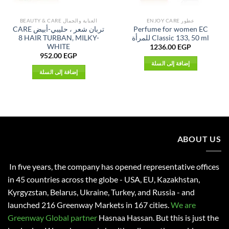
عطور ENJOY CARE
العناية والجمال BEAUTY & CARE
Perfume for women EC
تربان شعر ، حليبي-أبيض CARE
Classic 133, 50 ml للمرأة
8 HAIR TURBAN, MILKY-
WHITE
1236.00
EGP
952.00
EGP
إضافة إلى السلة
إضافة إلى السلة
ABOUT US
In five years, the company has opened representative offices
in 45 countries across the globe - USA, EU, Kazakhstan,
Kyrgyzstan, Belarus, Ukraine, Turkey, and Russia - and
launched 216 Greenway Markets in 167 cities.
We are
Greenway Global partner
Hasnaa Hassan
. But this is just the