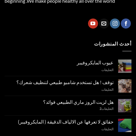
beginning .We make people healthy all over the world
أحدث المنشورات
عيوب المايكروفيبر
على
التعليقات
عيوب
المايكروفيبر
توقف ! هل تستخدم شامبو طبيعي لتنظيف شعرك؟
مغلقة
على
التعليقات
توقف
!
هل لزيت الروز ماري الطبيعي فوائد؟
هل
التعليقات
2
تستخدم
شامبو
طبيعي
حقائق لا تعرفها عن الالياف الدقيقة ( المايكروفيبر)
لتنظيف
على
التعليقات
شعرك؟
حقائق
مغلقة