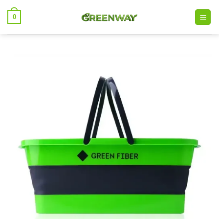
خطي
0
لمحتوى