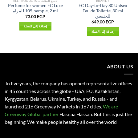
BRANDS
جميع المنتجات ALL PRODUCTS
Perfume for women EC Luxe
EC Day-to-Day 80 Unisex
Eau de Toilette, 30 ml
105, sample, 2 ml للمراه
للجنسين
73.00
EGP
649.00
EGP
إضافة إلى السلة
إضافة إلى السلة
ABOUT US
In five years, the company has opened representative offices
in 45 countries across the globe - USA, EU, Kazakhstan,
Kyrgyzstan, Belarus, Ukraine, Turkey, and Russia - and
launched 216 Greenway Markets in 167 cities.
We are
Greenway Global partner
Hasnaa Hassan
. But this is just the
beginning .We make people healthy all over the world