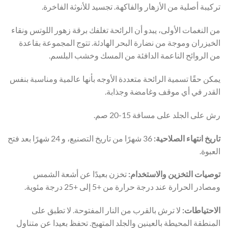
تركيبة أصلية من الأزهار والفاكهة. تجسيد للأنوثة الفاخرة.
من النغمات الأولى، يبدو أن الرائحة تغلفك برقة زهور اللوتس ونقاء
الخيزران وموجة من نضارة البحر الهادئة. تتوج المجموعة بقاعدة
من الروائح الناعمة الدافئة من المسك وخشب البلسم.
يمكن حقًا تسمية الرائحة متعددة الأوجه بأنها عالمية ومناسبة بنفس
القدر في أي موقف وغامضة وجذابة.
رش على الجلد على مسافة 15-20 صم.
تاريخ انتهاء الصلاحية:
36 شهرًا من تاريخ التصنيع، و 24 شهرًا بعد فتح
العبوة.
توصيات التخزين والاستخدام:
تخزن بعيدًا عن أشعة الشمس
ومصادر الحرارة عند درجة حرارة من +5 إلى +25 درجة مئوية.
الاحتياطات:
لا ترش بالقرب من النار المفتوحة. لا تطبق على
المنطقة المحيطة بالعينين والجلد المتهيج. تحفظ بعيدا عن متناول