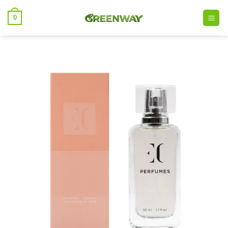
خطي
0
لمحتوى