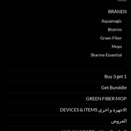
الالياف
الدقيقة
BRANDS
(
المايكروفيبر)
Aquamagic
مغلقة
Biotrim
Green Fiber
Mops
Sharme-Essential
عطور Enjoy Care
Buy 3 get 1
Get Bunddle
GREEN FIBER MOP
الاجهزة و اخري DEVICES & ITEMS
العروض