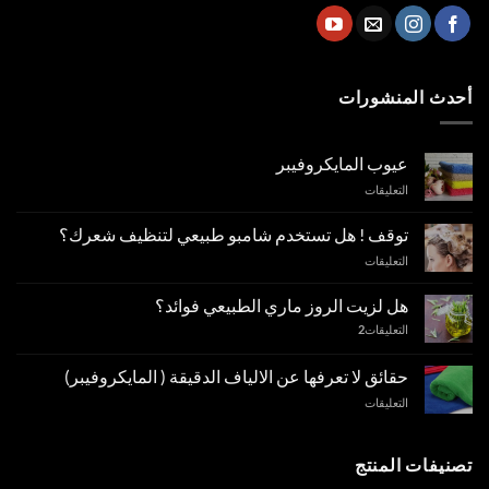
أحدث المنشورات
عيوب المايكروفيبر
على
التعليقات
عيوب
المايكروفيبر
توقف ! هل تستخدم شامبو طبيعي لتنظيف شعرك؟
مغلقة
على
التعليقات
توقف
!
هل لزيت الروز ماري الطبيعي فوائد؟
هل
التعليقات
2
تستخدم
شامبو
طبيعي
حقائق لا تعرفها عن الالياف الدقيقة ( المايكروفيبر)
لتنظيف
على
التعليقات
شعرك؟
حقائق
مغلقة
لا
تعرفها
تصنيفات المنتج
عن