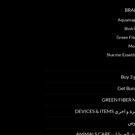
BRA
Aquamag
Biotr
Green Fib
Mo
Sharme-Essenti
Enjoy Car
Buy 3 
Get Bun
GREEN FIBER
 اخري DEVICES & ITEMS
وض
الحيوانات ANIMALS CARE