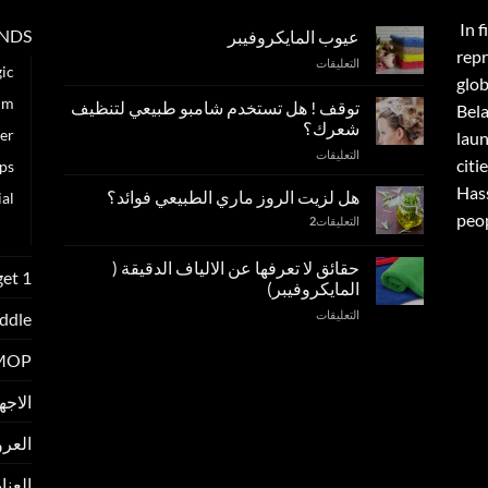
In f
NDS
عيوب المايكروفيبر
repr
على
التعليقات
ic
glob
عيوب
المايكروفيبر
im
توقف ! هل تستخدم شامبو طبيعي لتنظيف
Bela
مغلقة
شعرك؟
er
lau
على
التعليقات
citie
ps
توقف
Has
!
هل لزيت الروز ماري الطبيعي فوائد؟
al
هل
peop
التعليقات
2
تستخدم
عطور e
شامبو
طبيعي
حقائق لا تعرفها عن الالياف الدقيقة (
get 1
لتنظيف
المايكروفيبر)
شعرك؟
على
التعليقات
ddle
مغلقة
حقائق
لا
 MOP
تعرفها
عن
الاجهزة و
الالياف
الدقيقة
العر
(
المايكروفيبر)
مغلقة
العناية ب