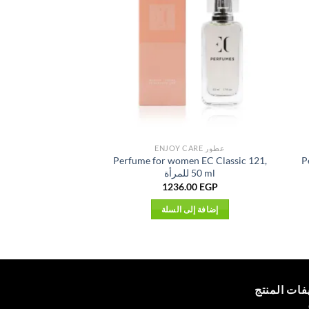
عطور ENJOY CARE
جميع المنتجات ALL PRODUCTS
en EC Classic 125,
Perfume for women EC Classic 121,
P
50 ml للمرأة
50 ml للمرأة
.00
EGP
1236.00
EGP
إضافة إلى السلة
إضافة إلى 
فات المنتج