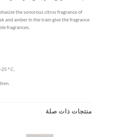
phasize the sonorous citrus fragrance of
sk and amber in the train give the fragrance
ble fragrances.
25 ° C.
dren.
منتجات ذات صلة