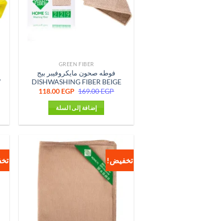
GREEN FIBER
فوطه صحون مايكروفيبر بيج
W
DISHWASHING FIBER BEIGE
السعر
السعر
118.00
EGP
169.00
EGP
الأصلي
الحالي
هو:
هو:
إضافة إلى السلة
118.00 EGP.
169.00 EGP.
تخفيض!
تخ