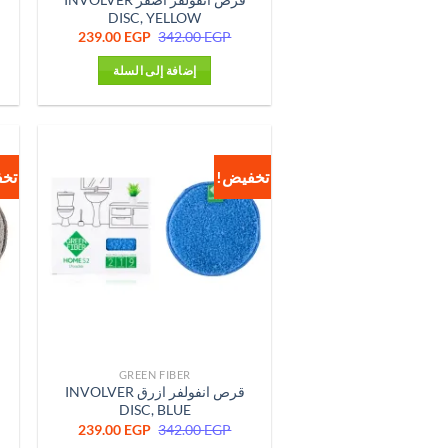
DISC, YELLOW
السعر
السعر
239.00
EGP
342.00
EGP
الأصلي
الحالي
هو:
هو:
إضافة إلى السلة
239.00 EGP.
342.00 EGP.
تخفيض!
تخ
GREEN FIBER
قرص انفولفر ازرق INVOLVER
DISC, BLUE
السعر
السعر
239.00
EGP
342.00
EGP
الأصلي
الحالي