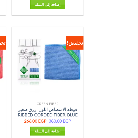
هو:
هو:
إضافة إلى السلة
239.00 EGP.
342.00 EGP.
تخفيض!
تخ
GREEN FIBER
فوطة الامتصاص اللون ازرق صغير
RIBBED CORDED FIBER, BLUE
السعر
السعر
266.00
EGP
380.00
EGP
الأصلي
الحالي
هو:
هو:
إضافة إلى السلة
266.00 EGP.
380.00 EGP.