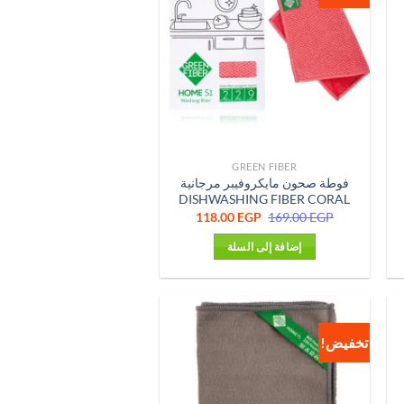
GREEN FIBER
فوطة صحون مايكروفيبر مرجانية
DISHWASHING FIBER CORAL
ر
السعر
السعر
118.00
EGP
169.00
EGP
لي
الأصلي
الحالي
هو:
هو:
إضافة إلى السلة
118.00 EGP.
169.00 EGP.
118.0
تخفيض!