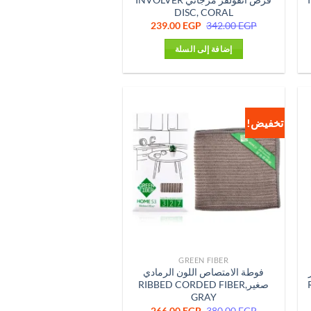
DISC, CORAL
ر
السعر
السعر
239.00
EGP
342.00
EGP
لي
الأصلي
الحالي
هو:
هو:
إضافة إلى السلة
239.00 EGP.
342.00 EGP.
239.0
تخفيض!
GREEN FIBER
فوطة الامتصاص اللون الرمادي
صغيرRIBBED CORDED FIBER,
GRAY
ر
لي
السعر
السعر
266.00
EGP
380.00
EGP