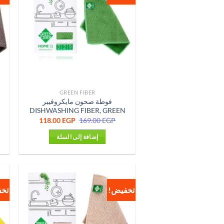
GREEN FIBER
فوطة صحون مايكروفيبر
DISHWASHING FIBER, GREEN
السعر
السعر
118.00
EGP
169.00
EGP
الأصلي
الحالي
هو:
هو:
إضافة إلى السلة
118.00 EGP.
169.00 EGP.
تخفيض!
تخ