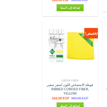
الأصلي
الحالي
266.0
هو:
هو:
إضافة إلى السلة
266.00 EGP.
380.00 EGP.
تخفيض!
GREEN FIBER
فوطة الامتصاص اللون اصفر صغير
RIBBED CORDED FIBER,
YELLOW
ر
لي
السعر
السعر
266.00
EGP
380.00
EGP
الأصلي
الحالي
266.0
هو:
هو:
إضافة إلى السلة