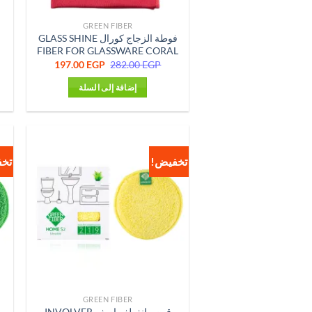
GREEN FIBER
فوطة الزجاج كورال GLASS SHINE
FIBER FOR GLASSWARE CORAL
السعر
السعر
197.00
EGP
282.00
EGP
الأصلي
الحالي
هو:
هو:
إضافة إلى السلة
197.00 EGP.
282.00 EGP.
تخفيض!
تخ
GREEN FIBER
قرص انفولفر اصفر INVOLVER