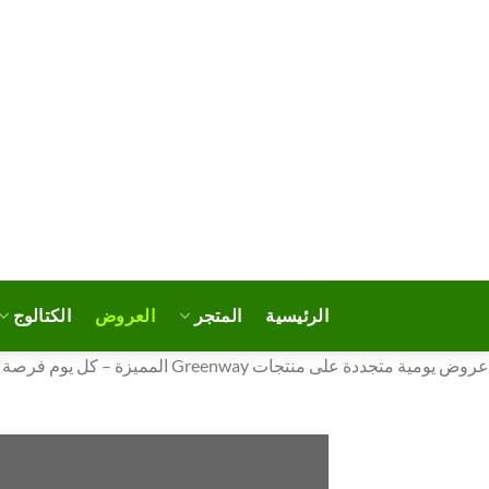
خطي
لمحتوى
الرئيسية
المتجر
العروض
الكتالوج
عروض يومية متجددة على منتجات Greenway المميزة – كل يوم فرصة جديدة مع Greenway Global ومنتجات متنوعة بأسعار خاصة. سارع بالتسوق قبل نفاد الكمية وانتهاء العد التنازلي!