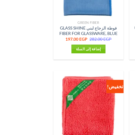
GREEN FIBER
فوطة الزجاج لبني GLASS SHINE
FIBER FOR GLASSWARE, BLUE
ر
السعر
السعر
197.00
EGP
282.00
EGP
لي
الأصلي
الحالي
هو:
هو:
إضافة إلى السلة
197.00 EGP.
282.00 EGP.
239.0
تخفيض!