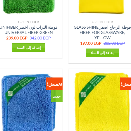
GREEN FIBER
GREEN FIBER
فوطة الزجاج اصفر GLASS SHINE
فوطة التراب لون اخضر UNIFIBER
UNIVERSAL FIBER GREEN
FIBER FOR GLASSWARE,
YELLOW
السعر
السع
239.00
EGP
342.00
EGP
الأصلي
الحا
السعر
السعر
197.00
EGP
282.00
EGP
هو:
هو:
الأصلي
الحالي
إضافة إلى السلة
0 EGP.
342.00 EGP.
هو:
هو:
إضافة إلى السلة
197.00 EGP.
282.00 EGP.
فيض!
تخفيض!
جديد