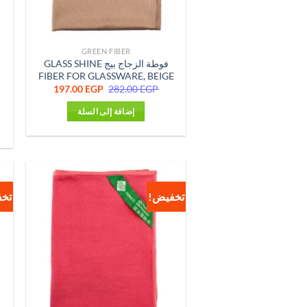
GREEN FIBER
فوطة الزجاج بيج GLASS SHINE
FIBER FOR GLASSWARE, BEIGE
السعر
السعر
197.00
EGP
282.00
EGP
الأصلي
الحالي
هو:
هو:
إضافة إلى السلة
197.00 EGP.
282.00 EGP.
تخفيض!
تخ