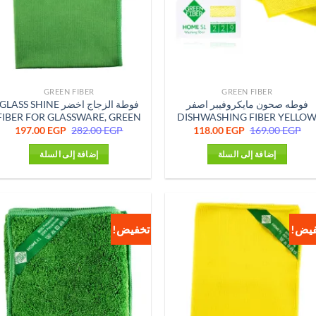
GREEN FIBER
GREEN FIBER
فوطه صحون مايكروفيبر اصفر
فوطة الزجاج اخضر GLASS SHINE
FIBER FOR GLASSWARE, GREEN
DISHWASHING FIBER YELLO
السعر
السعر
السعر
السع
197.00
EGP
282.00
EGP
118.00
EGP
169.00
EGP
الأصلي
الحالي
الأصلي
الحا
هو:
هو:
هو:
هو:
إضافة إلى السلة
إضافة إلى السلة
0 EGP.
282.00 EGP.
118.00 EGP.
169.00 EGP.
فيض!
تخفيض!