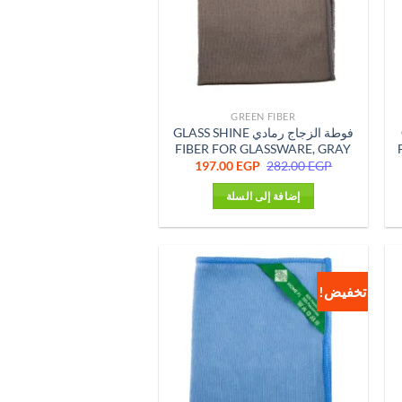
GREEN FIBER
فوطة الزجاج رمادي GLASS SHINE
FIBER FOR GLASSWARE, GRAY
ر
السعر
السعر
197.00
EGP
282.00
EGP
لي
الأصلي
الحالي
هو:
هو:
إضافة إلى السلة
197.00 EGP.
282.00 EGP.
197.0
تخفيض!