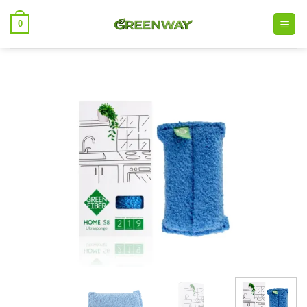
خطي
0
لمحتوى