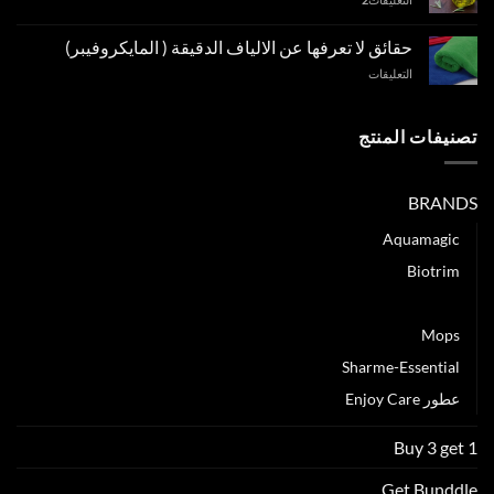
تستخدم
شامبو
طبيعي
حقائق لا تعرفها عن الالياف الدقيقة ( المايكروفيبر)
لتنظيف
على
التعليقات
شعرك؟
حقائق
مغلقة
لا
تعرفها
تصنيفات المنتج
عن
الالياف
الدقيقة
BRANDS
(
المايكروفيبر)
Aquamagic
مغلقة
Biotrim
Green Fiber
Mops
Sharme-Essential
عطور Enjoy Care
Buy 3 get 1
Get Bunddle