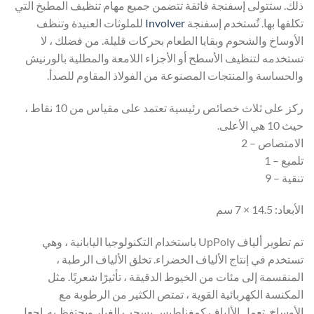
ذلك. ستتولى إسفنجة فائقة تتضمن جميع مهام تنظيف المطبخ التي
تكلفها بها. تُستخدم إسفنجة
Involver
للملوثات العنيدة وتنظف
الأوساخ والشحوم وبقايا الطعام بحركات قليلة. من فضلك ، لا
تستخدمه لتنظيف الأسطح أو الأجزاء اللامعة والمطلية بالورنيش
والحساسة والمنتجات المصنوعة من الفولاذ المقاوم للصدأ.
ركز على ثلاث خصائص رئيسية تعتمد على مقياس من 10 نقاط ،
حيث 10 هي الأعلى.
الامتصاص – 2
تلميع – 1
تنقية – 9
الأبعاد: 14.5 × 7 سم
تم تطوير ألياف UpPoly باستخدام التكنولوجيا اليابانية ، وهي
تستخدم في إنتاج الألياف الخضراء. تخلق الألياف الرطبة ،
المنقسمة إلى مئات من الخيوط الدقيقة ، تأثيرًا شعريًا. مثل
المكنسة الكهربائية القوية ، تمتص الكثير من الرطوبة مع
الأوساخ. تعمل الألياف كمغناطيس يسحب الغبار ويحتفظ به. اجعل