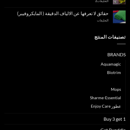
التعليقات
2
تستخدم
شامبو
طبيعي
حقائق لا تعرفها عن الالياف الدقيقة ( المايكروفيبر)
لتنظيف
على
التعليقات
شعرك؟
حقائق
مغلقة
لا
تعرفها
تصنيفات المنتج
عن
الالياف
الدقيقة
BRANDS
(
المايكروفيبر)
Aquamagic
مغلقة
Biotrim
Green Fiber
Mops
Sharme-Essential
عطور Enjoy Care
Buy 3 get 1
Get Bunddle