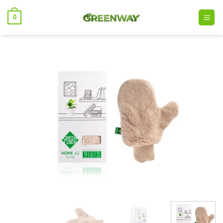
خطي
0
لمحتوى