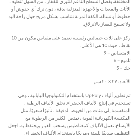
المختلفة. بفضل السطح الناعم للتيري للقفاز ، من السهل تنظيف
الأثاث والمعدات والأجهزة المنزلية بدقة ، دون ترك أي خدوش أو
خطوط أو نسالة. الكفة المرنة تتناسب بشكل مريح حول راحة اليد
ولا تسمح للقفاز بالانزلاق.
ركز على ثلاث خصائص رئيسية تعتمد على مقياس مكون من 10
نقاط ، حيث 10 هي الأعلى.
الامتصاص – 9
تلميع – 6
حك – 5
الأبعاد: ٢٧ × ٢٠ سم
تم تطوير ألياف UpPoly باستخدام التكنولوجيا اليابانية ، وهي
تستخدم في إنتاج الألياف الخضراء. تخلق الألياف الرطبة ،
المنقسمة إلى مئات من الخيوط الدقيقة ، تأثيرًا شعريًا. مثل
المكنسة الكهربائية القوية ، تمتص الكثير من الرطوبة مع
الأوساخ. تعمل الألياف كمغناطيس يسحب الغبار ويحتفظ به. اجعل
التنظيف صديقًا للبيئة ومريحًا باستخدام الألياف الخضراء!