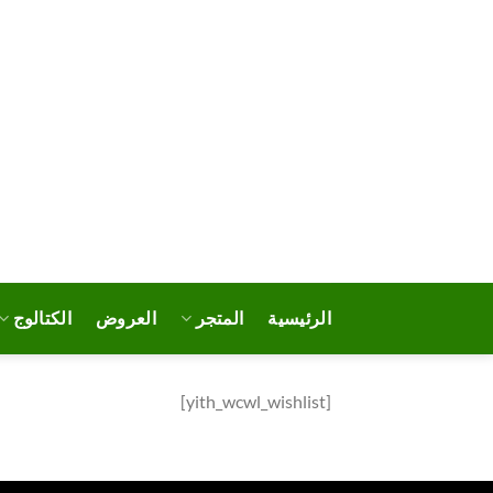
خطي
لمحتوى
الرئيسية
المتجر
العروض
الكتالوج
[yith_wcwl_wishlist]