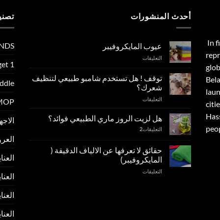
أحدث المنشورات
تصني
In f
NDS
عيوب المايكروفيبر
repr
على
التعليقات
get 1
glob
عيوب
المايكروفيبر
توقف ! هل تستخدم شامبو طبيعي لتنظيف
Bela
ddle
مغلقة
شعرك؟
lau
على
التعليقات
 MOP
citie
توقف
Has
!
هل لزيت الروز ماري الطبيعي فوائد؟
الاجهزة و
هل
peop
التعليقات
2
تستخدم
العر
شامبو
طبيعي
حقائق لا تعرفها عن الالياف الدقيقة (
العناية ب
لتنظيف
المايكروفيبر)
شعرك؟
على
التعليقات
مغلقة
العناي
حقائق
لا
العناية
تعرفها
عن
العناية و
الالياف